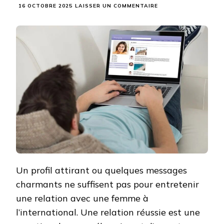
SUR
16 OCTOBRE 2025
LAISSER UN COMMENTAIRE
RENCONTRER
UNE
FEMME
À
L’INTERNATIONAL
:
CE
QUE
PERSONNE
NE
VOUS
EXPLIQUE
AVANT
DE
COMMENCER
Un profil attirant ou quelques messages
charmants ne suffisent pas pour entretenir
une relation avec une femme à
l’international. Une relation réussie est une