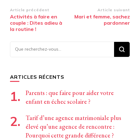
Navigation
Article précédent
Article suivant
Activités à faire en
Mari et femme, sachez
d’article
couple : Dites adieu à
pardonner
la routine !
Vous
recherchiez
quelque
chose ?
ARTICLES RÉCENTS
Parents : que faire pour aider votre
enfant en échec scolaire ?
Tarif d’une agence matrimoniale plus
élevé qu’une agence de rencontre :
Pourquoi cette grande différence ?