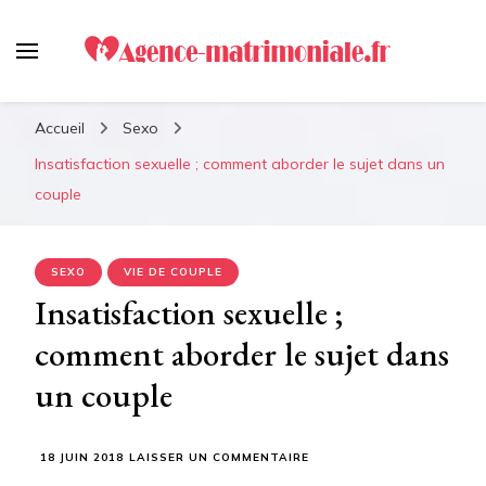
Agence-matrimoniale.fr :
Le meilleur guide pour
Accueil
Sexo
retrouver votre âme soeur !
Insatisfaction sexuelle ; comment aborder le sujet dans un
couple
SEXO
VIE DE COUPLE
Insatisfaction sexuelle ;
comment aborder le sujet dans
un couple
SUR
18 JUIN 2018
LAISSER UN COMMENTAIRE
INSATISFACTION