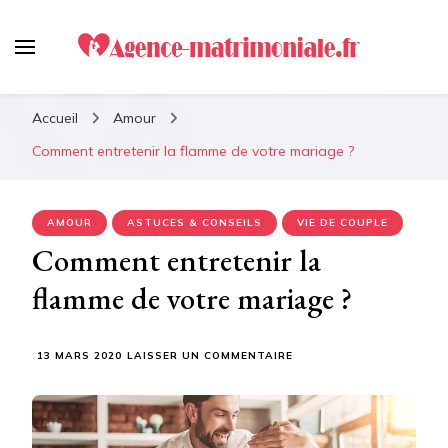
Agence-matrimoniale.fr :
Le meilleur guide pour
Accueil
Amour
retrouver votre âme soeur !
Comment entretenir la flamme de votre mariage ?
AMOUR
ASTUCES & CONSEILS
VIE DE COUPLE
Comment entretenir la
flamme de votre mariage ?
SUR
13 MARS 2020
LAISSER UN COMMENTAIRE
COMMENT
ENTRETENIR
LA
FLAMME
DE