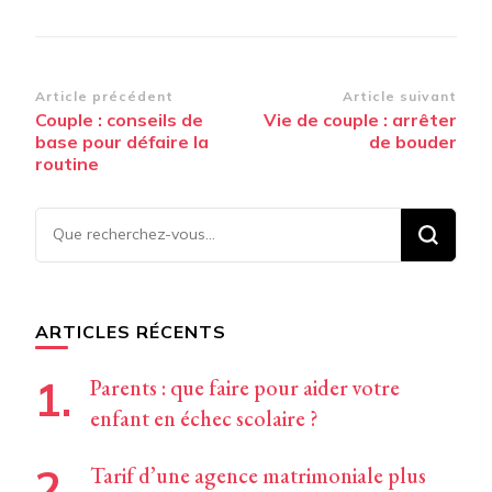
Navigation
Article précédent
Article suivant
Couple : conseils de
Vie de couple : arrêter
d’article
base pour défaire la
de bouder
routine
Vous
recherchiez
quelque
chose ?
ARTICLES RÉCENTS
Parents : que faire pour aider votre
enfant en échec scolaire ?
Tarif d’une agence matrimoniale plus