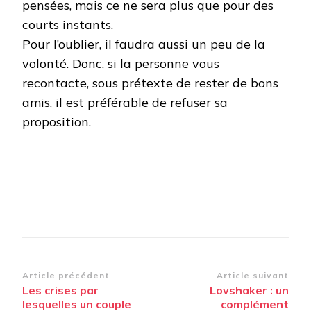
pensées, mais ce ne sera plus que pour des
courts instants.
Pour l’oublier, il faudra aussi un peu de la
volonté. Donc, si la personne vous
recontacte, sous prétexte de rester de bons
amis, il est préférable de refuser sa
proposition.
Navigation
Article précédent
Article suivant
Les crises par
Lovshaker : un
d’article
lesquelles un couple
complément