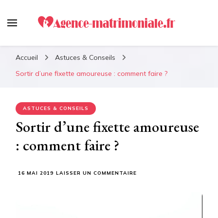
Agence-matrimoniale.fr :
Le meilleur guide pour
Accueil
Astuces & Conseils
retrouver votre âme soeur !
Sortir d’une fixette amoureuse : comment faire ?
ASTUCES & CONSEILS
Sortir d’une fixette amoureuse
: comment faire ?
SUR
16 MAI 2019
LAISSER UN COMMENTAIRE
SORTIR
D’UNE
FIXETTE
AMOUREUSE
: