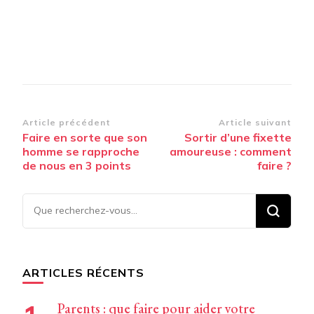
Navigation
Article précédent
Article suivant
Faire en sorte que son
Sortir d’une fixette
d’article
homme se rapproche
amoureuse : comment
de nous en 3 points
faire ?
Vous
recherchiez
quelque
chose ?
ARTICLES RÉCENTS
Parents : que faire pour aider votre