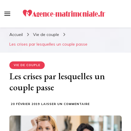
Agence-matrimoniale.fr :
Le meilleur guide pour
Accueil
Vie de couple
retrouver votre âme soeur !
Les crises par lesquelles un couple passe
VIE DE COUPLE
Les crises par lesquelles un
couple passe
SUR
20 FÉVRIER 2019
LAISSER UN COMMENTAIRE
LES
CRISES
PAR
LESQUELLES
UN