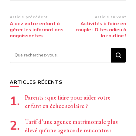
Navigation
Article précédent
Article suivant
Aidez votre enfant à
Activités à faire en
d’article
gérer les informations
couple : Dites adieu à
angoissantes
la routine !
Vous
recherchiez
quelque
chose ?
ARTICLES RÉCENTS
Parents : que faire pour aider votre
enfant en échec scolaire ?
Tarif d’une agence matrimoniale plus
élevé qu’une agence de rencontre :